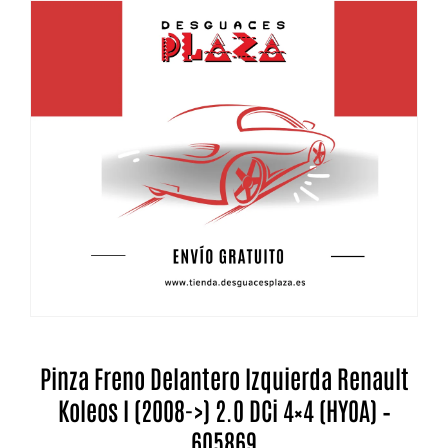
Pinza Freno Delantero Izquierda Renault
Koleos I (2008->) 2.0 DCi 4×4 (HY0A) –
605869