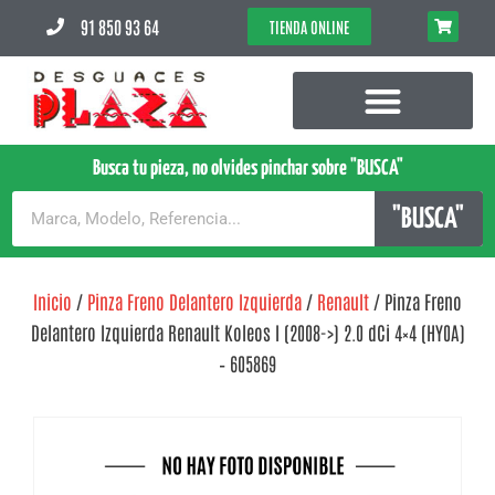
91 850 93 64
TIENDA ONLINE
Busca tu pieza, no olvides pinchar sobre "BUSCA"
"BUSCA"
Inicio
/
Pinza Freno Delantero Izquierda
/
Renault
/ Pinza Freno
Delantero Izquierda Renault Koleos I (2008->) 2.0 dCi 4×4 (HY0A)
– 605869