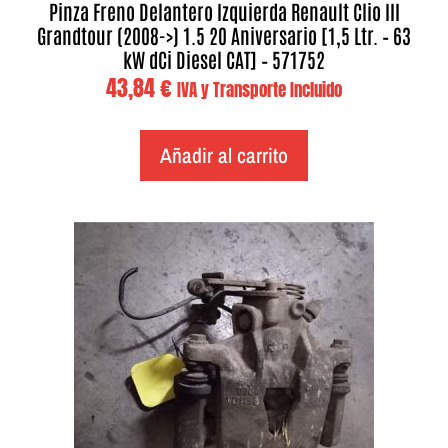
Pinza Freno Delantero Izquierda Renault Clio III
Grandtour (2008->) 1.5 20 Aniversario [1,5 Ltr. – 63
kW dCi Diesel CAT] – 571752
43,84
€
IVA y Transporte Incluido
Añadir al carrito