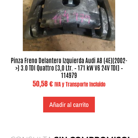
Pinza Freno Delantero Izquierda Audi A8 (4E)(2002-
>) 3.0 TDI Quattro [3,0 Ltr. – 171 kW V6 24V TDI] –
114979
50,58
€
IVA y Transporte Incluido
Añadir al carrito