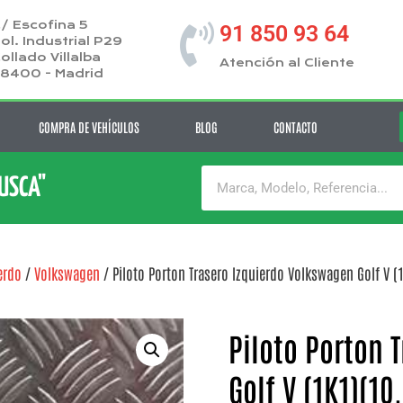
/ Escofina 5
91 850 93 64
ol. Industrial P29
ollado Villalba
Atención al Cliente
8400 - Madrid
COMPRA DE VEHÍCULOS
BLOG
CONTACTO
BUSCA"
erdo
/
Volkswagen
/ Piloto Porton Trasero Izquierdo Volkswagen Golf V (1
Piloto Porton 
Golf V (1K1)(10