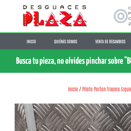
C
P
C
2
INICIO
QUIÉNES SOMOS
VENTA DE RECAMBIOS
Busca tu pieza, no olvides pinchar sobre "
Inicio
/
Piloto Porton Trasero Izqui