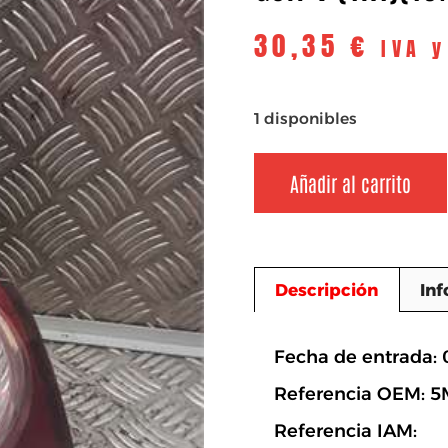
30,35
€
IVA 
1 disponibles
Añadir al carrito
Descripción
Inf
Descripció
Fecha de entrada:
Referencia OEM: 
Referencia IAM: