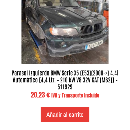
Parasol Izquierdo BMW Serie X5 (E53)(2000->) 4.4i
Automático [4,4 Ltr. – 210 kW V8 32V CAT (M62)] –
511929
20,23
€
IVA y Transporte Incluido
Añadir al carrito