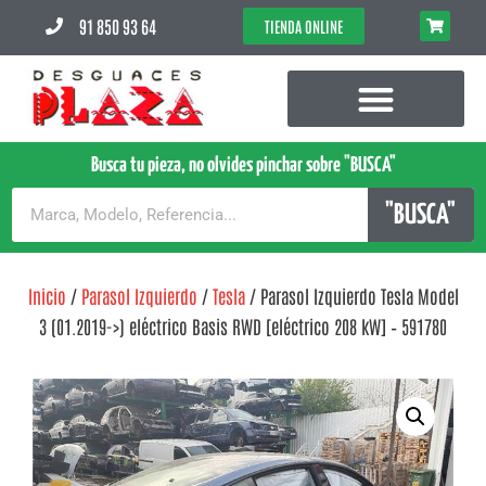
91 850 93 64
TIENDA ONLINE
Busca tu pieza, no olvides pinchar sobre "BUSCA"
"BUSCA"
Inicio
/
Parasol Izquierdo
/
Tesla
/ Parasol Izquierdo Tesla Model
3 (01.2019->) eléctrico Basis RWD [eléctrico 208 kW] – 591780