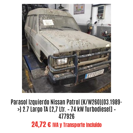
Parasol Izquierdo Nissan Patrol (K/W260)(03.1989-
>) 2.7 Largo TA [2,7 Ltr. – 74 kW Turbodiesel] –
477926
24,72
€
IVA y Transporte Incluido