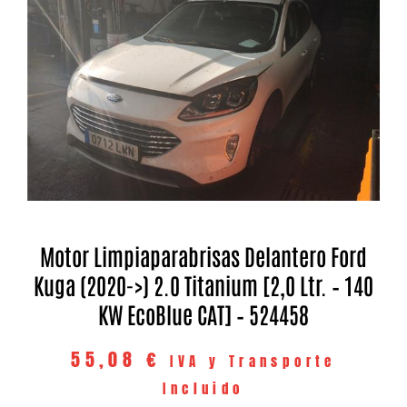
Motor Limpiaparabrisas Delantero Ford
Kuga (2020->) 2.0 Titanium [2,0 Ltr. – 140
KW EcoBlue CAT] – 524458
55,08
€
IVA y Transporte
Incluido