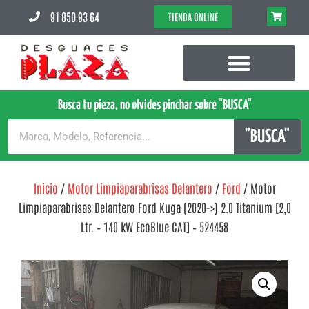
91 850 93 64
TIENDA ONLINE
Busca tu pieza, no olvides pinchar sobre "BUSCA"
"BUSCA"
Inicio
/
Motor Limpiaparabrisas Delantero
/
Ford
/ Motor
Limpiaparabrisas Delantero Ford Kuga (2020->) 2.0 Titanium [2,0
Ltr. – 140 kW EcoBlue CAT] – 524458