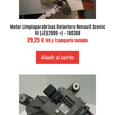
Motor Limpiaparabrisas Delantero Renault Scenic
III (JZ)(2009->) – 180368
29,25
€
IVA y Transporte Incluido
Añadir al carrito