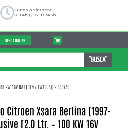
Lunes a viernes:
9-14h y 16-18:45h
TIENDA ONLINE
"BUSCA"
 100 kW 16V CAT (RFN / EW10J4)] – 606740
 Citroen Xsara Berlina (1997-
lusive [2,0 Ltr. – 100 KW 16V