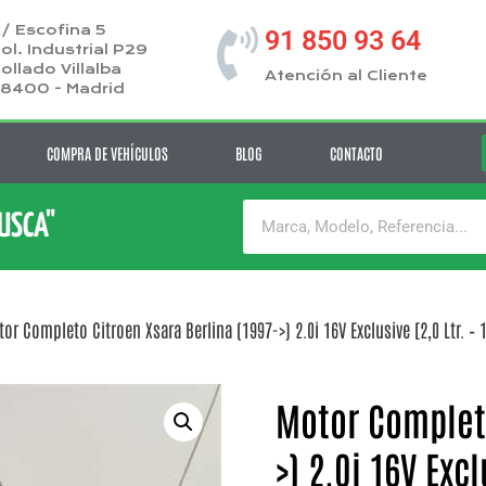
/ Escofina 5
91 850 93 64
ol. Industrial P29
ollado Villalba
Atención al Cliente
8400 - Madrid
COMPRA DE VEHÍCULOS
BLOG
CONTACTO
BUSCA"
or Completo Citroen Xsara Berlina (1997->) 2.0i 16V Exclusive [2,0 Ltr. –
Motor Completo
>) 2.0i 16V Exc