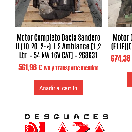
Motor Completo Dacia Sandero
Motor 
II (10.2012->) 1.2 Ambiance [1,2
(E11E)(
Ltr. – 54 kW 16V CAT] – 268631
674,38
561,98
€
IVA y Transporte Incluido
Añadir al carrito