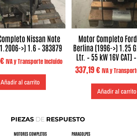
Completo Nissan Note
Motor Completo Ford
01.2006->) 1.6 – 383879
Berlina (1996->) 1.25 G
Ltr. – 55 kW 16V CAT] 
€
IVA y Transporte Incluido
337,19
€
IVA y Transport
Añadir al carrito
Añadir al carrito
PIEZAS
DE
RESPUESTO
MOTORES COMPLETOS
PARAGOLPES