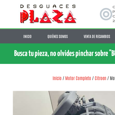
C
P
C
2
INICIO
QUIÉNES SOMOS
VENTA DE RECAMBIOS
Busca tu pieza, no olvides pinchar sobre "
Inicio
/
Motor Completo
/
Citroen
/ Mot