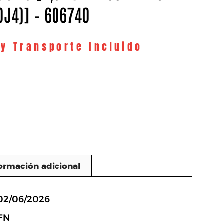
0J4)] – 606740
 y Transporte Incluido
ormación adicional
n
 02/06/2026
FN