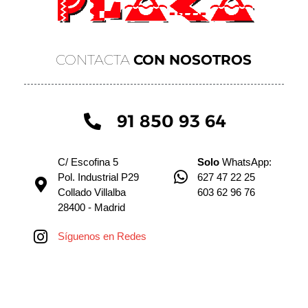
CONTACTA
CON NOSOTROS
91 850 93 64
C/ Escofina 5
Solo
WhatsApp:
Pol. Industrial P29
627 47 22 25
Collado Villalba
603 62 96 76
28400 - Madrid
Síguenos en Redes