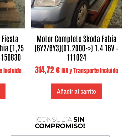
 Fiesta
Motor Completo Skoda Fabia
hia [1,25
(6Y2/6Y3)(01.2000->) 1.4 16V –
– 150830
111024
314,72
€
e Incluido
IVA y Transporte Incluido
Añadir al carrito
¡CONSULTA
SIN
COMPROMISO!