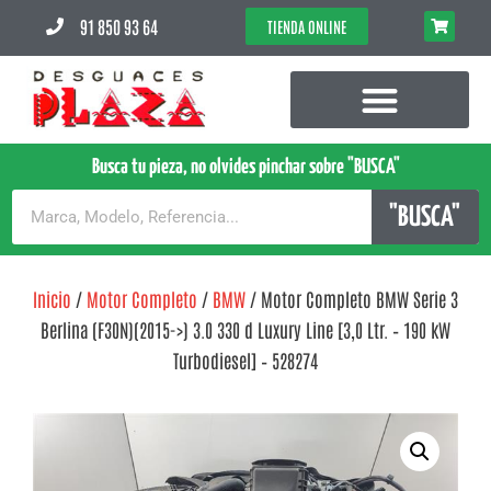
91 850 93 64
TIENDA ONLINE
Busca tu pieza, no olvides pinchar sobre "BUSCA"
"BUSCA"
Inicio
/
Motor Completo
/
BMW
/ Motor Completo BMW Serie 3
Berlina (F30N)(2015->) 3.0 330 d Luxury Line [3,0 Ltr. – 190 kW
Turbodiesel] – 528274