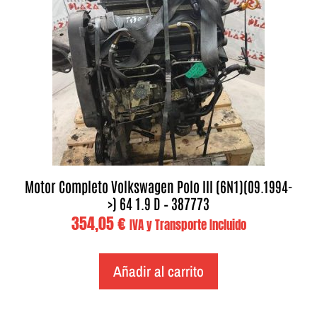
Motor Completo Volkswagen Polo III (6N1)(09.1994-
>) 64 1.9 D – 387773
354,05
€
IVA y Transporte Incluido
Añadir al carrito