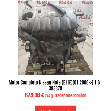
Motor Completo Nissan Note (E11E)(01.2006->) 1.6 –
383879
674,38
€
IVA y Transporte Incluido