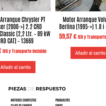
Arranque Chrysler PT
Motor Arranque Vol
ser (2000->) 2.2 CRD
Berlina (1995->) 1.8 i
lassic [2,2 Ltr. – 89 kW
59,57
€
IVA y Transporte
RD CAT] – 13669
€
IVA y Transporte Incluido
Añadir al carrito
Añadir al carrito
PIEZAS
DE
RESPUESTO
MOTORES COMPLETOS
PARAGOLPES
CAJAS DE CAMBIO
FAROS