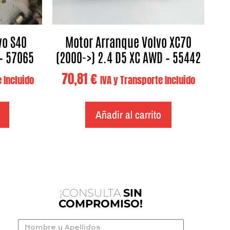
vo S40
Motor Arranque Volvo XC70
 – 57065
(2000->) 2.4 D5 XC AWD – 55442
70,81
€
 Incluido
IVA y Transporte Incluido
Añadir al carrito
¡CONSULTA
SIN
COMPROMISO!