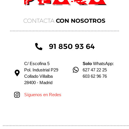
CONTACTA
CON NOSOTROS
91 850 93 64
C/ Escofina 5
Solo
WhatsApp:
Pol. Industrial P29
627 47 22 25
Collado Villalba
603 62 96 76
28400 - Madrid
Síguenos en Redes