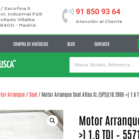
/ Escofina 5
91 850 93 64
ol. Industrial P29
ollado Villalba
Atención al Cliente
8400 - Madrid
COMPRA DE VEHÍCULOS
BLOG
CONTACTO
BUSCA"
tor Arranque
/
Seat
/ Motor Arranque Seat Altea XL (5P5)(10.2006->) 1.6 T
Motor Arranque
>) 1.6 TDI – 557