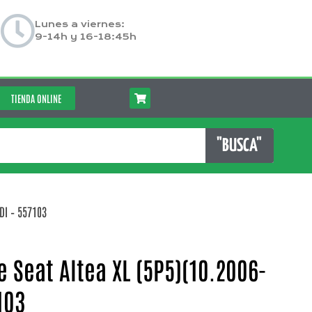
Lunes a viernes:
9-14h y 16-18:45h
TIENDA ONLINE
"BUSCA"
DI – 557103
 Seat Altea XL (5P5)(10.2006-
103