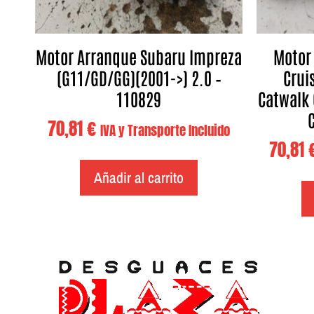
Motor Arranque Subaru Impreza
Motor 
(G11/GD/GG)(2001->) 2.0 –
Crui
110829
Catwalk C
C
70,81
€
IVA y Transporte Incluido
70,81
Añadir al carrito