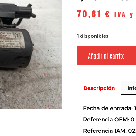
70,81
€
IVA y
1 disponibles
Añadir al carrito
Descripción
Inf
Descripció
Fecha de entrada: 
Referencia OEM: 0
Referencia IAM: 02