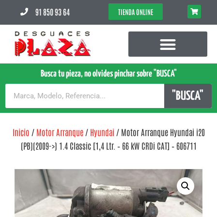
91 850 93 64
TIENDA ONLINE
Busca tu pieza, no olvides pinchar sobre "BUSCA"
"BUSCA"
Inicio
/
Motor Arranque
/
Hyundai
/ Motor Arranque Hyundai i20
(PB)(2009->) 1.4 Classic [1,4 Ltr. – 66 kW CRDi CAT] – 606711