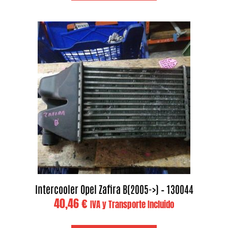
Intercooler Opel Zafira B(2005->) – 130044
40,46
€
IVA y Transporte Incluido