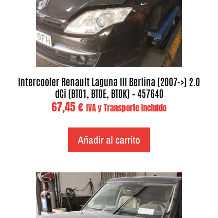
Intercooler Renault Laguna III Berlina (2007->) 2.0
dCi (BT01, BT0E, BT0K) – 457640
67,45
€
IVA y Transporte Incluido
Añadir al carrito