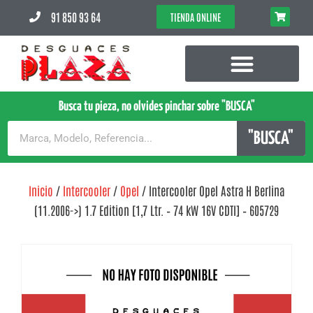
91 850 93 64
TIENDA ONLINE
Busca tu pieza, no olvides pinchar sobre "BUSCA"
"BUSCA"
Inicio
/
Intercooler
/
Opel
/ Intercooler Opel Astra H Berlina
(11.2006->) 1.7 Edition [1,7 Ltr. – 74 kW 16V CDTI] – 605729