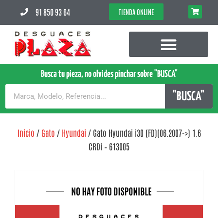
91 850 93 64
TIENDA ONLINE
Busca tu pieza, no olvides pinchar sobre "BUSCA"
"BUSCA"
Inicio
/
Gato
/
Hyundai
/ Gato Hyundai i30 (FD)(06.2007->) 1.6
CRDi – 613005