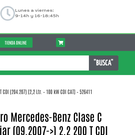
Lunes a viernes:
9-14h y 16-18:45h
TIENDA ONLINE
"BUSCA"
CDI (204.207) [2,2 Ltr. – 100 kW CDI CAT] – 526411
ero Mercedes-Benz Clase C
ar (09.2007->) 2.2 200 T CDI