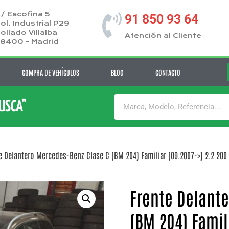
/ Escofina 5
91 850 93 64
ol. Industrial P29
ollado Villalba
Atención al Cliente
8400 - Madrid
COMPRA DE VEHÍCULOS
BLOG
CONTACTO
BUSCA"
e Delantero Mercedes-Benz Clase C (BM 204) Familiar (09.2007->) 2.2 200 T 
Frente Delant
(BM 204) Famili