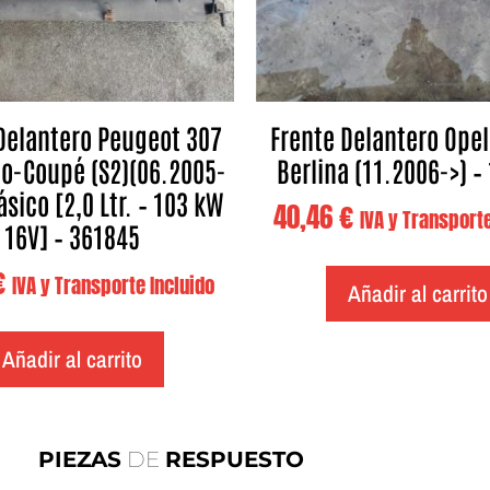
Delantero Peugeot 307
Frente Delantero Opel
io-Coupé (S2)(06.2005-
Berlina (11.2006->) –
ásico [2,0 Ltr. – 103 kW
40,46
€
IVA y Transporte
16V] – 361845
€
IVA y Transporte Incluido
Añadir al carrito
Añadir al carrito
PIEZAS
DE
RESPUESTO