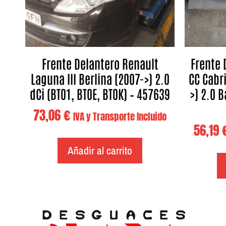
Frente Delantero Renault
Frente 
Laguna III Berlina (2007->) 2.0
CC Cabr
dCi (BT01, BT0E, BT0K) – 457639
>) 2.0 B
73,06
€
IVA y Transporte Incluido
56,19
Añadir al carrito