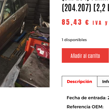
(204.207) [2,2 
85,43
€
IVA 
1 disponibles
Añadir al carrito
Descripción
Inf
Descripció
Fecha de entrada:
Referencia OEM: