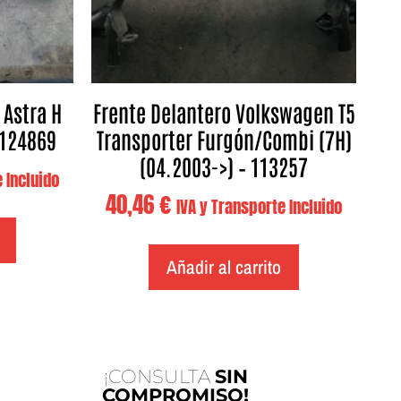
 Astra H
Frente Delantero Volkswagen T5
 124869
Transporter Furgón/Combi (7H)
(04.2003->) – 113257
 Incluido
40,46
€
IVA y Transporte Incluido
Añadir al carrito
¡CONSULTA
SIN
COMPROMISO!