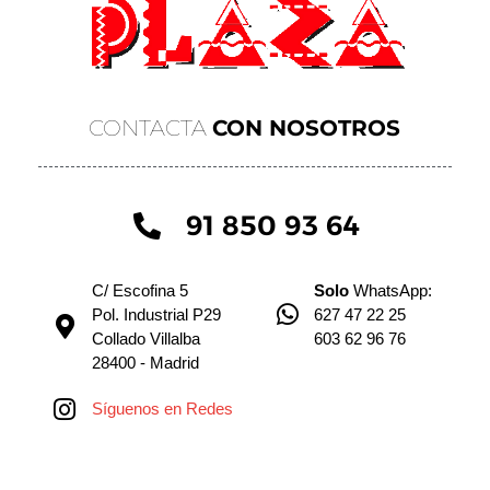
CONTACTA
CON NOSOTROS
91 850 93 64
C/ Escofina 5
Solo
WhatsApp:
Pol. Industrial P29
627 47 22 25
Collado Villalba
603 62 96 76
28400 - Madrid
Síguenos en Redes