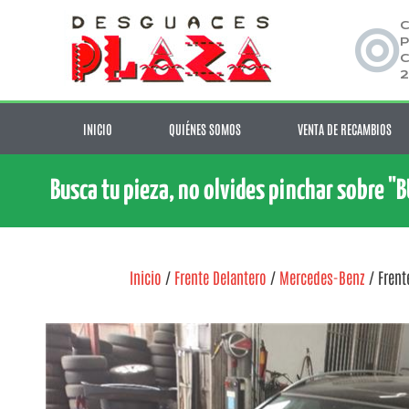
C
P
C
2
INICIO
QUIÉNES SOMOS
VENTA DE RECAMBIOS
Busca tu pieza, no olvides pinchar sobre "
Inicio
/
Frente Delantero
/
Mercedes-Benz
/ Frent