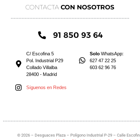
CONTACTA
CON NOSOTROS
91 850 93 64
C/ Escofina 5
Solo
WhatsApp:
Pol. Industrial P29
627 47 22 25
Collado Villalba
603 62 96 76
28400 - Madrid
Síguenos en Redes
© 2026 – Desguaces Plaza – Polígono Industrial P-29 – Calle Escofina