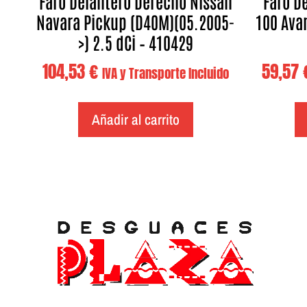
Faro Delantero Derecho Nissan
Faro D
Navara Pickup (D40M)(05.2005-
100 Avan
>) 2.5 dCi – 410429
104,53
€
59,57
IVA y Transporte Incluido
Añadir al carrito