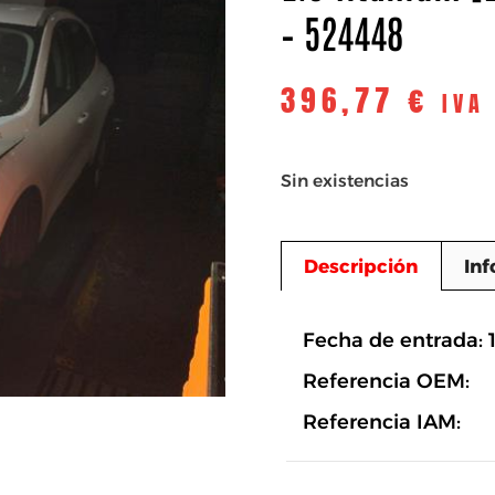
– 524448
396,77
€
IVA
Sin existencias
Descripción
Inf
Descripció
Fecha de entrada: 
Referencia OEM:
Referencia IAM: