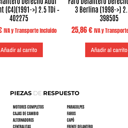
elantero Derecho Audi
Faro Delantero Derech
t (C4)(1991->) 2.5 TDi –
3 Berlina (1998->) 2.
402275
398505
€
25,86
€
IVA y Transporte Incluido
IVA y Transporte
Añadir al carrito
Añadir al carrito
PIEZAS
DE
RESPUESTO
MOTORES COMPLETOS
PARAGOLPES
CAJAS DE CAMBIO
FAROS
ALTERNADORES
CAPÓ
CENTRALITAS
FRENTE DELANTERO