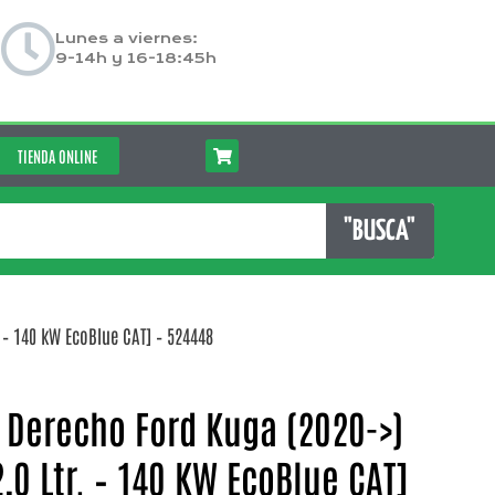
Lunes a viernes:
9-14h y 16-18:45h
TIENDA ONLINE
"BUSCA"
. – 140 kW EcoBlue CAT] – 524448
 Derecho Ford Kuga (2020->)
,0 Ltr. – 140 KW EcoBlue CAT]