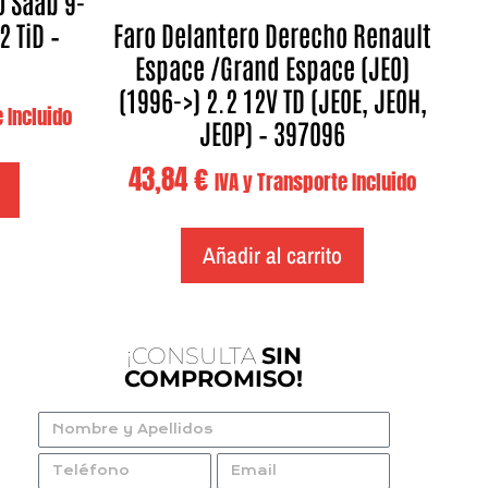
o Saab 9-
2 TiD –
Faro Delantero Derecho Renault
Espace /Grand Espace (JE0)
(1996->) 2.2 12V TD (JE0E, JE0H,
 Incluido
JE0P) – 397096
43,84
€
IVA y Transporte Incluido
Añadir al carrito
¡CONSULTA
SIN
COMPROMISO!