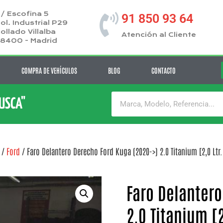
/ Escofina 5
91 850 93 64
ol. Industrial P29
ollado Villalba
Atención al Cliente
8400 - Madrid
COMPRA DE VEHÍCULOS
BLOG
CONTACTO
BUSCA"
/
Ford
/ Faro Delantero Derecho Ford Kuga (2020->) 2.0 Titanium [2,0 Ltr
Faro Delantero
2.0 Titanium [2