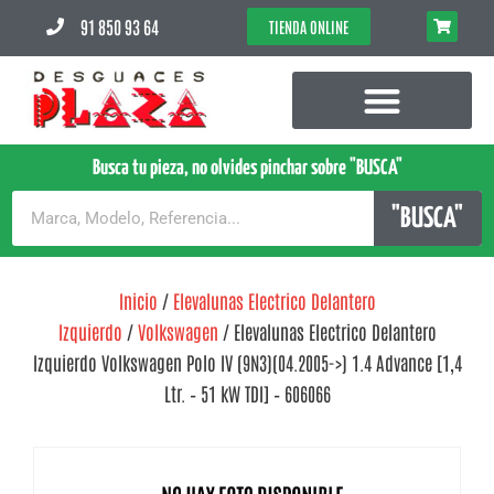
91 850 93 64
TIENDA ONLINE
Busca tu pieza, no olvides pinchar sobre "BUSCA"
"BUSCA"
Inicio
/
Elevalunas Electrico Delantero
Izquierdo
/
Volkswagen
/ Elevalunas Electrico Delantero
Izquierdo Volkswagen Polo IV (9N3)(04.2005->) 1.4 Advance [1,4
Ltr. – 51 kW TDI] – 606066