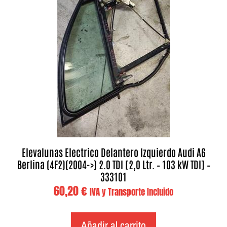
Elevalunas Electrico Delantero Izquierdo Audi A6
Berlina (4F2)(2004->) 2.0 TDI [2,0 Ltr. – 103 kW TDI] –
333101
60,20
€
IVA y Transporte Incluido
Añadir al carrito