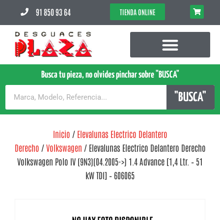
91 850 93 64
TIENDA ONLINE
Busca tu pieza, no olvides pinchar sobre "BUSCA"
"BUSCA"
Inicio
/
Elevalunas Electrico Delantero
Derecho
/
Volkswagen
/ Elevalunas Electrico Delantero Derecho
Volkswagen Polo IV (9N3)(04.2005->) 1.4 Advance [1,4 Ltr. – 51
kW TDI] – 606065