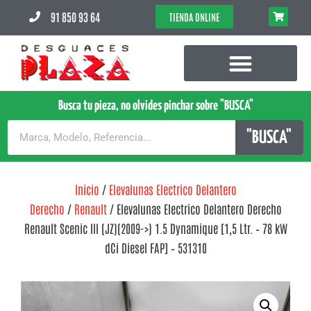
91 850 93 64
TIENDA ONLINE
Busca tu pieza, no olvides pinchar sobre "BUSCA"
"BUSCA"
Inicio
/
Elevalunas Electrico Delantero
Derecho
/
Renault
/ Elevalunas Electrico Delantero Derecho
Renault Scenic III (JZ)(2009->) 1.5 Dynamique [1,5 Ltr. – 78 kW
dCi Diesel FAP] – 531310