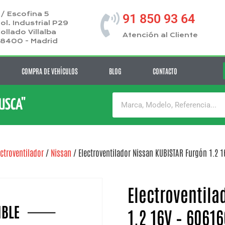
/ Escofina 5
91 850 93 64
ol. Industrial P29
ollado Villalba
Atención al Cliente
8400 - Madrid
COMPRA DE VEHÍCULOS
BLOG
CONTACTO
BUSCA"
ectroventilador
/
Nissan
/ Electroventilador Nissan KUBISTAR Furgón 1.2 1
Electroventila
1.2 16V – 6061