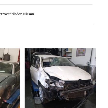
ctroventilador
,
Nissan