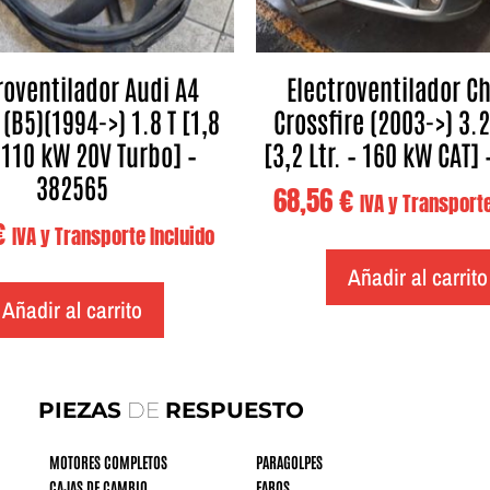
roventilador Audi A4
Electroventilador Ch
 (B5)(1994->) 1.8 T [1,8
Crossfire (2003->) 3.
– 110 kW 20V Turbo] –
[3,2 Ltr. – 160 kW CAT]
382565
68,56
€
IVA y Transporte
€
IVA y Transporte Incluido
Añadir al carrito
Añadir al carrito
PIEZAS
DE
RESPUESTO
MOTORES COMPLETOS
PARAGOLPES
CAJAS DE CAMBIO
FAROS