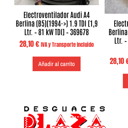
Electroventilador Audi A4
Berlina (B5)(1994->) 1.9 TDI [1,9
Elect
Ltr. – 81 kW TDI] – 369678
Berlina
Ltr. 
28,10
€
IVA y Transporte Incluido
28,10
Añadir al carrito