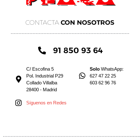
CONTACTA
CON NOSOTROS
91 850 93 64
C/ Escofina 5
Solo
WhatsApp:
Pol. Industrial P29
627 47 22 25
Collado Villalba
603 62 96 76
28400 - Madrid
Síguenos en Redes