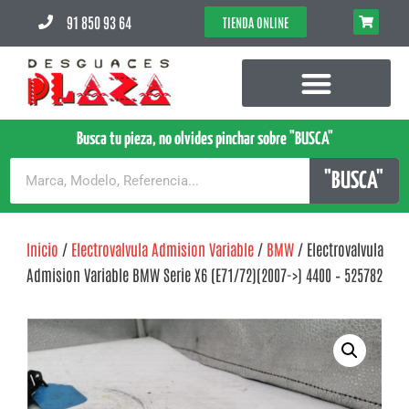
91 850 93 64
TIENDA ONLINE
Busca tu pieza, no olvides pinchar sobre "BUSCA"
"BUSCA"
Inicio
/
Electrovalvula Admision Variable
/
BMW
/ Electrovalvula
Admision Variable BMW Serie X6 (E71/72)(2007->) 4400 – 525782