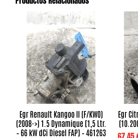
Productos Relacionados
Egr Renault Kangoo II (F/KW0)
Egr Ci
(2008->) 1.5 Dynamique [1,5 Ltr.
(10.20
– 66 kW dCi Diesel FAP] – 461263
67,45