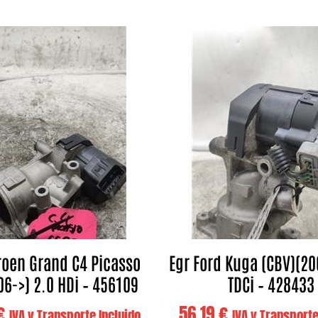
troen Grand C4 Picasso
Egr Ford Kuga (CBV)(20
06->) 2.0 HDi – 456109
TDCi – 428433
€
56,19
€
IVA y Transporte Incluido
IVA y Transporte