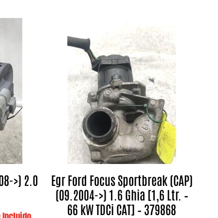
08->) 2.0
Egr Ford Focus Sportbreak (CAP)
(09.2004->) 1.6 Ghia [1,6 Ltr. –
66 kW TDCi CAT] – 379868
 Incluido