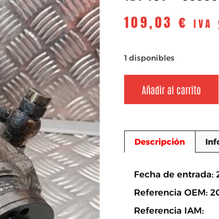
109,03
€
IVA
1 disponibles
Añadir al carrito
Descripción
Inf
Descripció
Fecha de entrada: 
Referencia OEM: 
Referencia IAM: