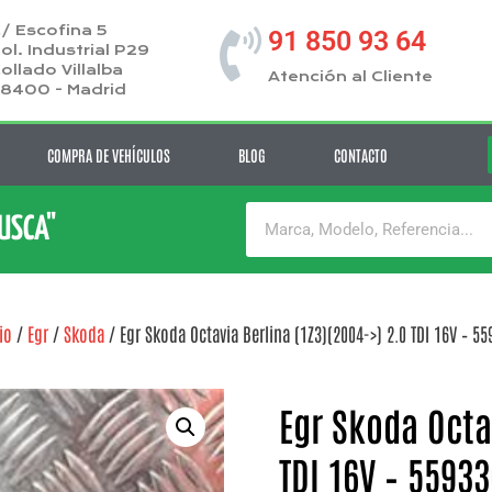
/ Escofina 5
91 850 93 64
ol. Industrial P29
ollado Villalba
Atención al Cliente
8400 - Madrid
COMPRA DE VEHÍCULOS
BLOG
CONTACTO
BUSCA"
io
/
Egr
/
Skoda
/ Egr Skoda Octavia Berlina (1Z3)(2004->) 2.0 TDI 16V – 55
Egr Skoda Octa
TDI 16V – 5593