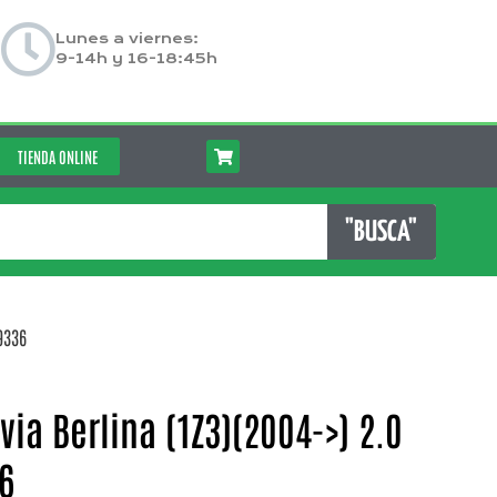
Lunes a viernes:
9-14h y 16-18:45h
TIENDA ONLINE
"BUSCA"
9336
via Berlina (1Z3)(2004->) 2.0
36