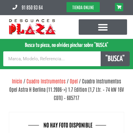
91 850 93 64
TIENDA ONLINE
Busca tu pieza, no olvides pinchar sobre "BUSCA"
"BUSCA"
Inicio
/
Cuadro Instrumentos
/
Opel
/ Cuadro Instrumentos
Opel Astra H Berlina (11.2006->) 1.7 Edition [1,7 Ltr. – 74 kW 16V
CDTI] – 605717