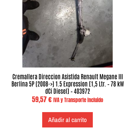
Cremallera Direccion Asistida Renault Megane III
Berlina 5P (2008->) 1.5 Expression [1,5 Ltr. – 78 kW
dCi Diesel] – 403972
59,57
€
IVA y Transporte Incluido
Añadir al carrito