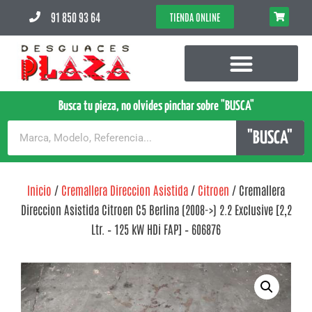
91 850 93 64
TIENDA ONLINE
Busca tu pieza, no olvides pinchar sobre "BUSCA"
"BUSCA"
Inicio
/
Cremallera Direccion Asistida
/
Citroen
/ Cremallera
Direccion Asistida Citroen C5 Berlina (2008->) 2.2 Exclusive [2,2
Ltr. – 125 kW HDi FAP] – 606876