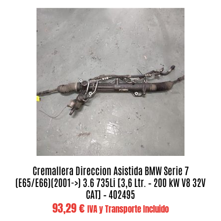
Cremallera Direccion Asistida BMW Serie 7
(E65/E66)(2001->) 3.6 735Li [3,6 Ltr. – 200 kW V8 32V
CAT] – 402495
93,29
€
IVA y Transporte Incluido