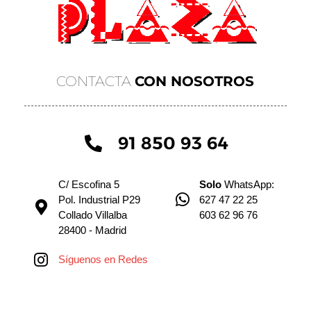
CONTACTA
CON NOSOTROS
91 850 93 64
C/ Escofina 5
Solo
WhatsApp:
Pol. Industrial P29
627 47 22 25
Collado Villalba
603 62 96 76
28400 - Madrid
Síguenos en Redes