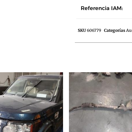
Referencia IAM:
SKU
606779
Categorías
Au