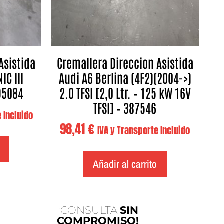
Asistida
Cremallera Direccion Asistida
C III
Audi A6 Berlina (4F2)(2004->)
395084
2.0 TFSI [2,0 Ltr. – 125 kW 16V
TFSI] – 387546
 Incluido
98,41
€
IVA y Transporte Incluido
Añadir al carrito
¡CONSULTA
SIN
COMPROMISO!