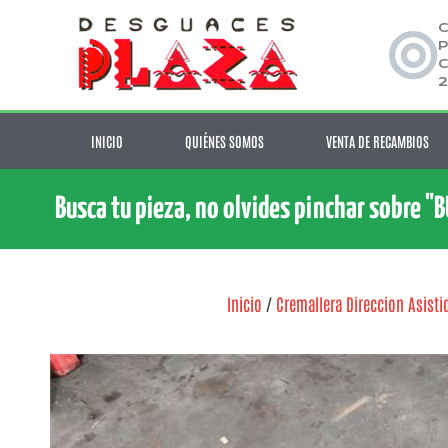
C
P
C
2
INICIO
QUIÉNES SOMOS
VENTA DE RECAMBIOS
Busca tu pieza, no olvides pinchar sobre "
Inicio
/
Cremallera Direccion Asisti