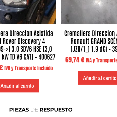
era Direccion Asistida
Cremallera Direccion 
 Rover Discovery 4
Renault GRAND SCÉNI
9->) 3.0 SDV6 HSE [3,0
(JZ0/1_) 1.9 dCi – 
8 kW TD V6 CAT] – 400627
69,74
€
IVA y Transporte
€
IVA y Transporte Incluido
Añadir al carrito
Añadir al carrito
PIEZAS
DE
RESPUESTO