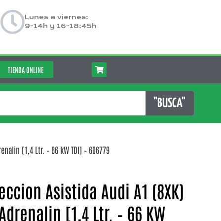
Lunes a viernes:
9-14h y 16-18:45h
TIENDA ONLINE
"BUSCA"
nalin [1,4 Ltr. – 66 kW TDI] – 606779
eccion Asistida Audi A1 (8XK)
 Adrenalin [1,4 Ltr. – 66 KW