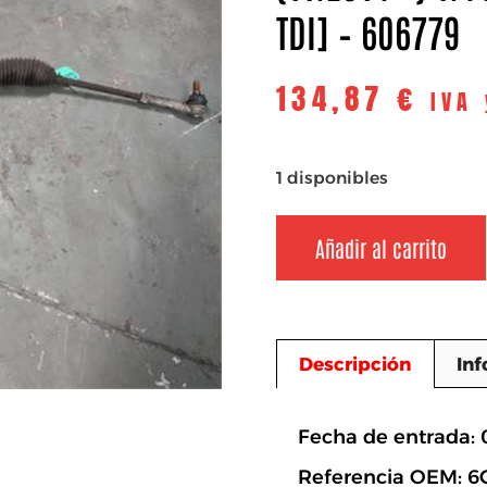
TDI] – 606779
134,87
€
IVA
1 disponibles
Añadir al carrito
Descripción
Inf
Descripció
Fecha de entrada:
Referencia OEM: 