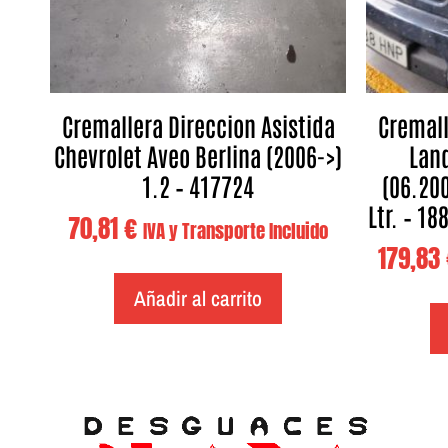
Cremallera Direccion Asistida
Cremall
Chevrolet Aveo Berlina (2006->)
Land
1.2 – 417724
(06.200
Ltr. – 18
70,81
€
IVA y Transporte Incluido
179,83
Añadir al carrito