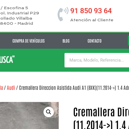
/ Escofina 5
91 850 93 64
ol. Industrial P29
ollado Villalba
Atención al Cliente
8400 - Madrid
COMPRA DE VEHÍCULOS
BLOG
CONTACTO
BUSCA"
da
/
Audi
/ Cremallera Direccion Asistida Audi A1 (8XK)(11.2014->) 1.4 Adre
Cremallera Dir
(11.2014->) 1.4