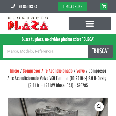
91 850 93 64
TIENDA ONLINE
Busca tu pieza, no olvides pinchar sobre "BUSCA"
"BUSCA"
Inicio
/
Compresor Aire Acondicionado
/
Volvo
/ Compresor
Aire Acondicionado Volvo V60 Familiar (08.2010->) 2.0 R-Design
[2,0 Ltr. – 120 kW Diesel CAT] – 596785