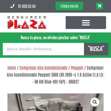
91 850 93 64
TIENDA ONLINE
Busca tu pieza, no olvides pinchar sobre "BUSCA"
"BUSCA"
Inicio
/
Compresor Aire Acondicionado
/
Peugeot
/ Compresor
Aire Acondicionado Peugeot 5008 (09.2009->) 1.6 Active [1,6 Ltr.
– 88 kW Blue-HDI FAP] – 606627