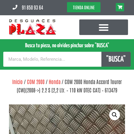
91 850 93 64
TIENDA ONLINE
Busca tu pieza, no olvides pinchar sobre "BUSCA"
"BUSCA"
Inicio
/
COM 2000
/
Honda
/ COM 2000 Honda Accord Tourer
(CW)(2008->) 2.2 S [2,2 Ltr. – 110 kW DTEC CAT] – 613479