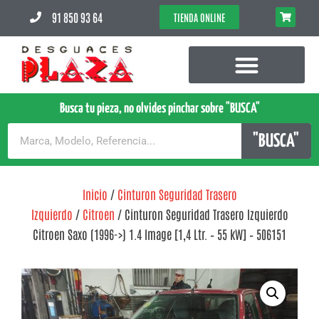
91 850 93 64
TIENDA ONLINE
Busca tu pieza, no olvides pinchar sobre "BUSCA"
"BUSCA"
Inicio
/
Cinturon Seguridad Trasero
Izquierdo
/
Citroen
/ Cinturon Seguridad Trasero Izquierdo
Citroen Saxo (1996->) 1.4 Image [1,4 Ltr. – 55 kW] – 506151