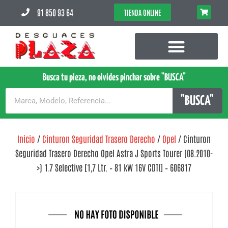
91 850 93 64
TIENDA ONLINE
Busca tu pieza, no olvides pinchar sobre "BUSCA"
"BUSCA"
Inicio
/
Cinturon Seguridad Trasero Derecho
/
Opel
/ Cinturon
Seguridad Trasero Derecho Opel Astra J Sports Tourer (08.2010-
>) 1.7 Selective [1,7 Ltr. – 81 kW 16V CDTI] – 606817