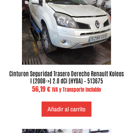
Cinturon Seguridad Trasero Derecho Renault Koleos
I (2008->) 2.0 dCi (HY0A) – 513675
56,19
€
IVA y Transporte Incluido
Añadir al carrito