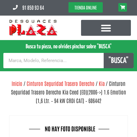
91 850 93 64
TIENDA ONLINE
Busca tu pieza, no olvides pinchar sobre "BUSCA"
"BUSCA"
Inicio
/
Cinturon Seguridad Trasero Derecho
/
Kia
/ Cinturon
Seguridad Trasero Derecho Kia Ceed (ED)(2006->) 1.6 Emotion
[1,6 Ltr. – 94 kW CRDi CAT] – 606442