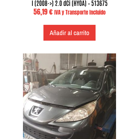
I (2008->) 2.0 dCi (HY0A) – 513675
56,19
€
IVA y Transporte Incluido
Añadir al carrito