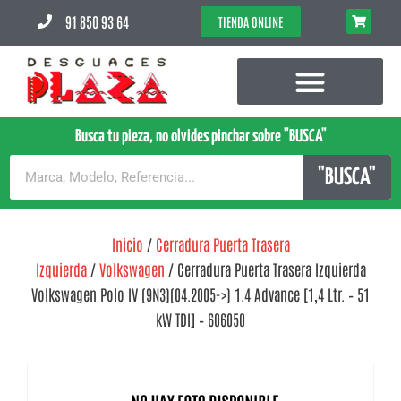
91 850 93 64
TIENDA ONLINE
Busca tu pieza, no olvides pinchar sobre "BUSCA"
"BUSCA"
Inicio
/
Cerradura Puerta Trasera
Izquierda
/
Volkswagen
/ Cerradura Puerta Trasera Izquierda
Volkswagen Polo IV (9N3)(04.2005->) 1.4 Advance [1,4 Ltr. – 51
kW TDI] – 606050