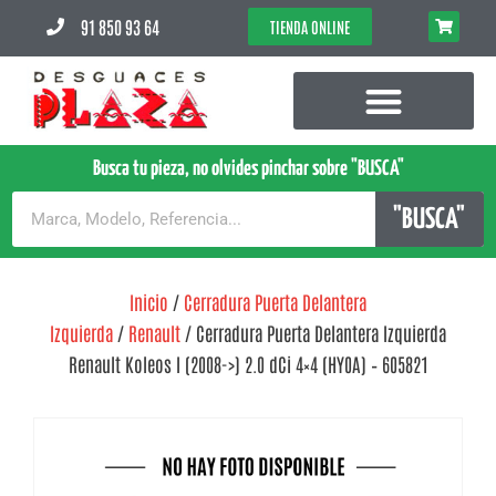
91 850 93 64
TIENDA ONLINE
Busca tu pieza, no olvides pinchar sobre "BUSCA"
"BUSCA"
Inicio
/
Cerradura Puerta Delantera
Izquierda
/
Renault
/ Cerradura Puerta Delantera Izquierda
Renault Koleos I (2008->) 2.0 dCi 4×4 (HY0A) – 605821