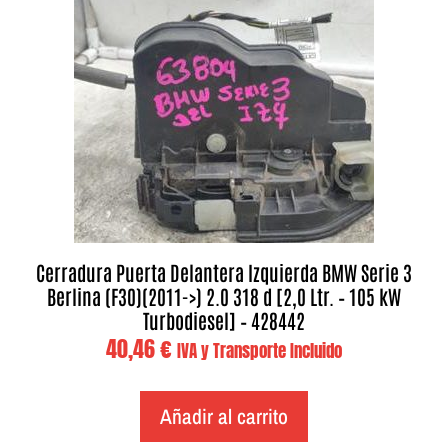
Cerradura Puerta Delantera Izquierda BMW Serie 3
Berlina (F30)(2011->) 2.0 318 d [2,0 Ltr. – 105 kW
Turbodiesel] – 428442
40,46
€
IVA y Transporte Incluido
Añadir al carrito