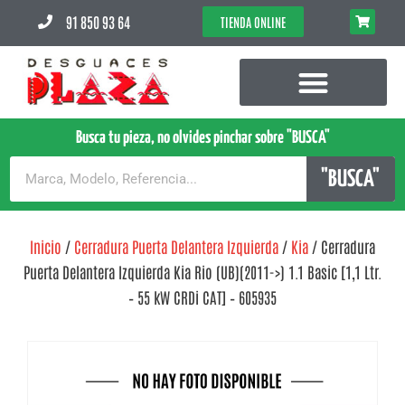
91 850 93 64
TIENDA ONLINE
Busca tu pieza, no olvides pinchar sobre "BUSCA"
"BUSCA"
Inicio
/
Cerradura Puerta Delantera Izquierda
/
Kia
/ Cerradura
Puerta Delantera Izquierda Kia Rio (UB)(2011->) 1.1 Basic [1,1 Ltr.
– 55 kW CRDi CAT] – 605935