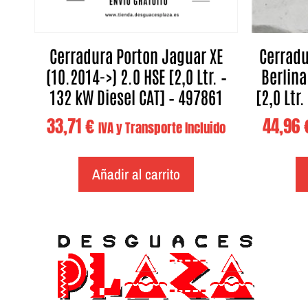
Cerradura Porton Jaguar XE
Cerradu
(10.2014->) 2.0 HSE [2,0 Ltr. –
Berlina
132 kW Diesel CAT] – 497861
[2,0 Ltr
33,71
€
44,96
IVA y Transporte Incluido
Añadir al carrito