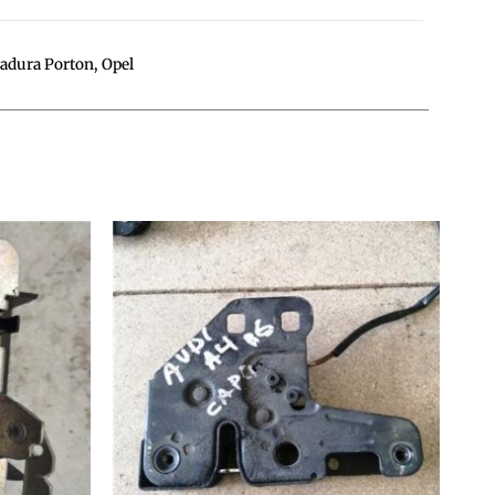
radura Porton
,
Opel