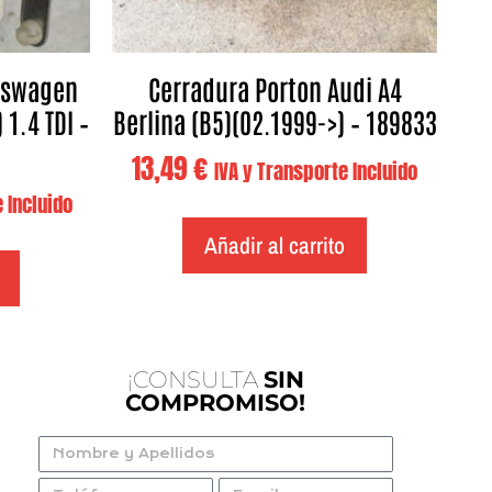
kswagen
Cerradura Porton Audi A4
 1.4 TDI –
Berlina (B5)(02.1999->) – 189833
13,49
€
IVA y Transporte Incluido
 Incluido
Añadir al carrito
¡CONSULTA
SIN
COMPROMISO!