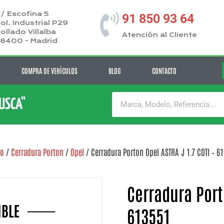
/ Escofina 5
91 850 93 64
ol. Industrial P29
ollado Villalba
Atención al Cliente
8400 - Madrid
COMPRA DE VEHÍCULOS
BLOG
CONTACTO
BUSCA"
io
/
Cerradura Porton
/
Opel
/ Cerradura Porton Opel ASTRA J 1.7 CDTI – 6
Cerradura Port
613551