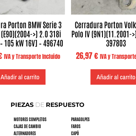
ra Porton BMW Serie 3
Cerradura Porton Vol
 (E90)(2004->) 2.0 318i
Polo IV (9N1)(11.2001->)
. – 105 kW 16V] – 496740
397803
€
26,97
€
IVA y Transporte Incluido
IVA y Transporte
Añadir al carrito
Añadir al carrito
PIEZAS
DE
RESPUESTO
MOTORES COMPLETOS
PARAGOLPES
CAJAS DE CAMBIO
FAROS
ALTERNADORES
CAPÓ