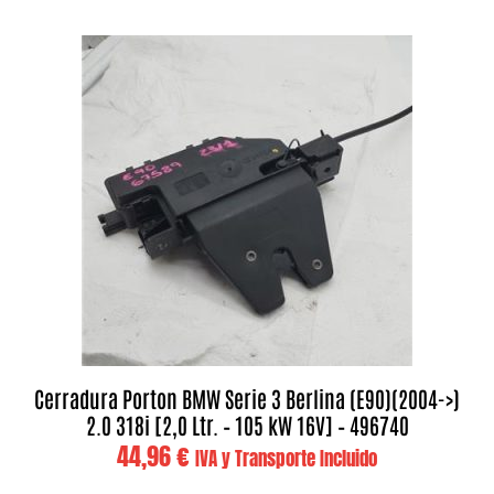
Cerradura Porton BMW Serie 3 Berlina (E90)(2004->)
2.0 318i [2,0 Ltr. – 105 kW 16V] – 496740
44,96
€
IVA y Transporte Incluido