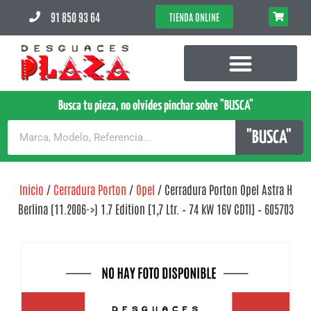
91 850 93 64
TIENDA ONLINE
Busca tu pieza, no olvides pinchar sobre "BUSCA"
"BUSCA"
Inicio
/
Cerradura Porton
/
Opel
/ Cerradura Porton Opel Astra H
Berlina (11.2006->) 1.7 Edition [1,7 Ltr. – 74 kW 16V CDTI] – 605703