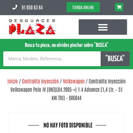
91 850 93 64
TIENDA ONLINE
Busca tu pieza, no olvides pinchar sobre "BUSCA"
"BUSCA"
Inicio
/
Centralita Inyección
/
Volkswagen
/ Centralita Inyección
Volkswagen Polo IV (9N3)(04.2005->) 1.4 Advance [1,4 Ltr. – 51
kW TDI] – 606044