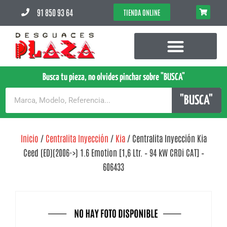
91 850 93 64
TIENDA ONLINE
Busca tu pieza, no olvides pinchar sobre "BUSCA"
"BUSCA"
Inicio
/
Centralita Inyección
/
Kia
/ Centralita Inyección Kia
Ceed (ED)(2006->) 1.6 Emotion [1,6 Ltr. – 94 kW CRDi CAT] –
606433