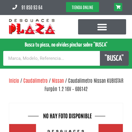
91 850 93 64
TIENDA ONLINE
Busca tu pieza, no olvides pinchar sobre "BUSCA"
"BUSCA"
Inicio
/
Caudalimetro
/
Nissan
/ Caudalimetro Nissan KUBISTAR
Furgón 1.2 16V – 606142