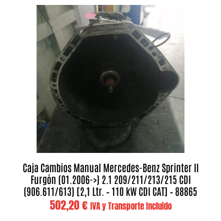
Caja Cambios Manual Mercedes-Benz Sprinter II
Furgón (01.2006->) 2.1 209/211/213/215 CDI
(906.611/613) [2,1 Ltr. – 110 kW CDI CAT] – 88865
502,20
€
IVA y Transporte Incluido