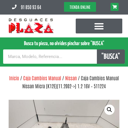
91 850 93 64
TIENDA ONLINE
Busca tu pieza, no olvides pinchar sobre "BUSCA"
"BUSCA"
Inicio
/
Caja Cambios Manual
/
Nissan
/ Caja Cambios Manual
Nissan Micra (K12E)(11.2002->) 1.2 16V – 511224