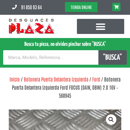
91 850 93 64
TIENDA ONLINE
Busca tu pieza, no olvides pinchar sobre "BUSCA"
"BUSCA"
Inicio
/
Botonera Puerta Delantera Izquierda
/
Ford
/ Botonera
Puerta Delantera Izquierda Ford FOCUS (DAW, DBW) 2.0 16V –
560945