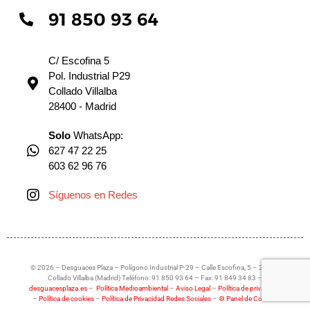
91 850 93 64
C/ Escofina 5
Pol. Industrial P29
Collado Villalba
28400 - Madrid
Solo
WhatsApp:
627 47 22 25
603 62 96 76
Síguenos en Redes
© 2026 – Desguaces Plaza – Polígono Industrial P-29 – Calle Escofina, 5 – 28400
Collado Villalba (Madrid) Teléfono: 91 850 93 64 – Fax: 91 849 34 83 –
desguacesplaza.es
–
Política Medioambiental
–
Aviso Legal
–
Política de privacidad
–
Política de cookies
–
Política de Privacidad Redes Sociales
–
⚙ Panel de Cookies