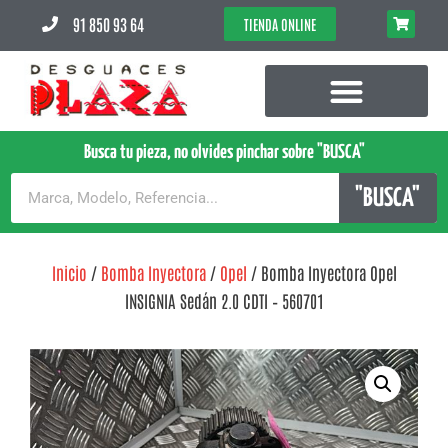
91 850 93 64
TIENDA ONLINE
Busca tu pieza, no olvides pinchar sobre "BUSCA"
"BUSCA"
Inicio
/
Bomba Inyectora
/
Opel
/ Bomba Inyectora Opel
INSIGNIA Sedán 2.0 CDTI – 560701