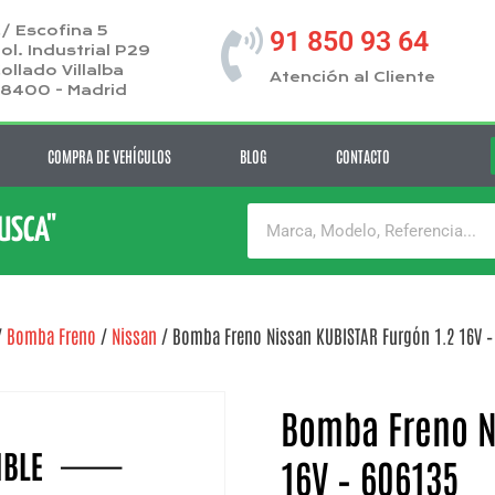
/ Escofina 5
91 850 93 64
ol. Industrial P29
ollado Villalba
Atención al Cliente
8400 - Madrid
COMPRA DE VEHÍCULOS
BLOG
CONTACTO
BUSCA"
/
Bomba Freno
/
Nissan
/ Bomba Freno Nissan KUBISTAR Furgón 1.2 16V –
Bomba Freno N
16V – 606135