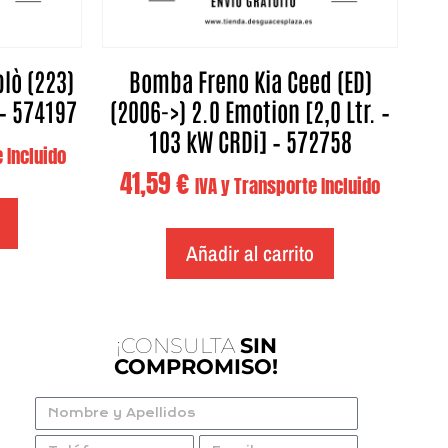
lò (223)
Bomba Freno Kia Ceed (ED)
 – 574197
(2006->) 2.0 Emotion [2,0 Ltr. –
103 kW CRDi] – 572758
 Incluido
41,59
€
IVA y Transporte Incluido
Añadir al carrito
¡CONSULTA
SIN
COMPROMISO!