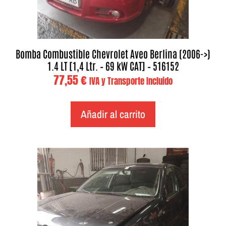
Bomba Combustible Chevrolet Aveo Berlina (2006->)
1.4 LT [1,4 Ltr. – 69 kW CAT] – 516152
77,55
€
IVA y Transporte Incluido
Añadir al carrito