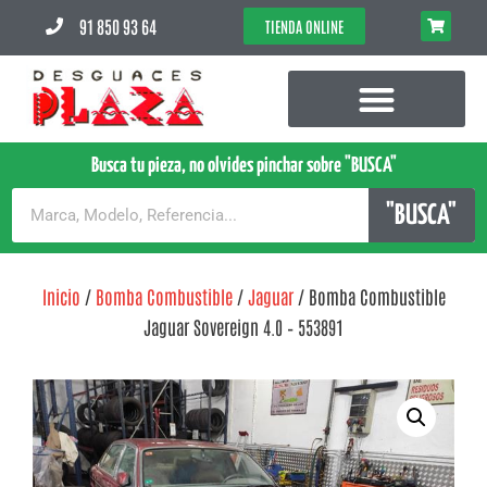
91 850 93 64
TIENDA ONLINE
Busca tu pieza, no olvides pinchar sobre "BUSCA"
"BUSCA"
Inicio
/
Bomba Combustible
/
Jaguar
/ Bomba Combustible
Jaguar Sovereign 4.0 – 553891