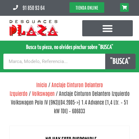
91 850 93 64
TIENDA ONLINE
Busca tu pieza, no olvides pinchar sobre "BUSCA"
"BUSCA"
Inicio
/
Anclaje Cinturon Delantero
Izquierdo
/
Volkswagen
/ Anclaje Cinturon Delantero Izquierdo
Volkswagen Polo IV (9N3)(04.2005->) 1.4 Advance [1,4 Ltr. – 51
kW TDI] – 606033