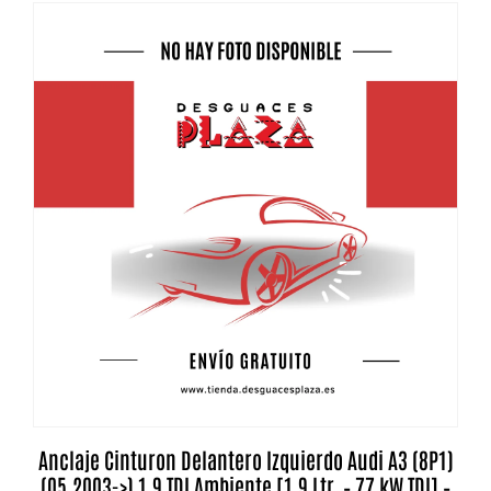
Anclaje Cinturon Delantero Izquierdo Audi A3 (8P1)
(05.2003->) 1.9 TDI Ambiente [1,9 Ltr. – 77 kW TDI] –