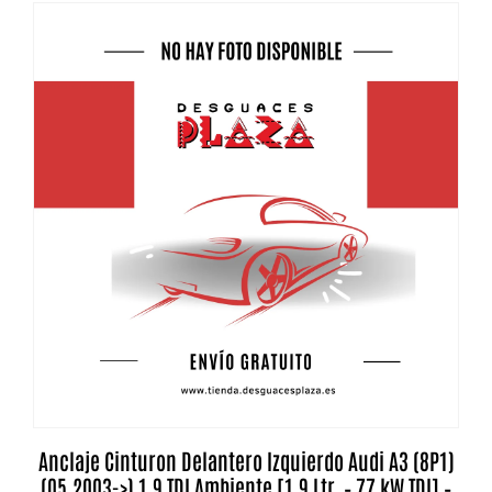
Anclaje Cinturon Delantero Izquierdo Audi A3 (8P1)
(05.2003->) 1.9 TDI Ambiente [1,9 Ltr. – 77 kW TDI] –