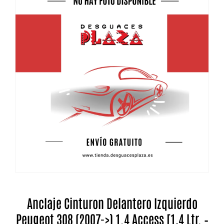
Anclaje Cinturon Delantero Izquierdo
Peugeot 308 (2007->) 1.4 Access [1,4 Ltr. –