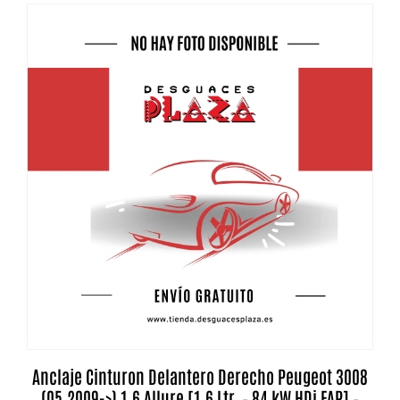
Anclaje Cinturon Delantero Derecho Peugeot 3008
(05.2009->) 1.6 Allure [1,6 Ltr. – 84 kW HDi FAP] –