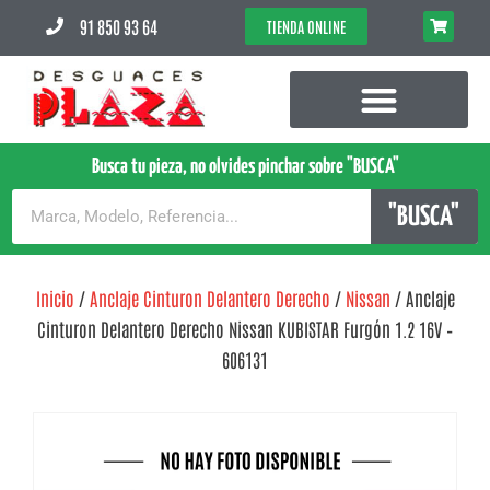
91 850 93 64
TIENDA ONLINE
Busca tu pieza, no olvides pinchar sobre "BUSCA"
"BUSCA"
Inicio
/
Anclaje Cinturon Delantero Derecho
/
Nissan
/ Anclaje
Cinturon Delantero Derecho Nissan KUBISTAR Furgón 1.2 16V –
606131