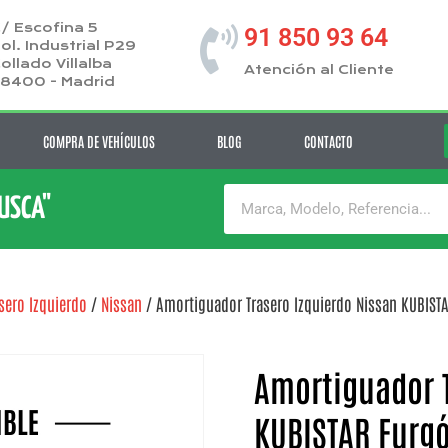
/ Escofina 5
91 850 93 64
ol. Industrial P29
ollado Villalba
Atención al Cliente
8400 - Madrid
COMPRA DE VEHÍCULOS
BLOG
CONTACTO
BUSCA"
sero Izquierdo
/
Nissan
/ Amortiguador Trasero Izquierdo Nissan KUBISTA
Amortiguador T
KUBISTAR Furgó