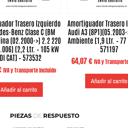
ador Trasero Izquierdo
Amortiguador Trasero 
des-Benz Clase C (BM
Audi A3 (8P1)(05.2003->
lina (02.2000->) 2.2 220
Ambiente [1,9 Ltr. – 77 
.006) [2,2 Ltr. – 105 kW
571197
DI CAT] – 573532
64,07
€
IVA y Transporte
€
IVA y Transporte Incluido
Añadir al carrito
Añadir al carrito
PIEZAS
DE
RESPUESTO