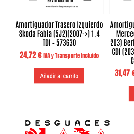
Amortiguador Trasero Izquierdo
Amortigu
Skoda Fabia (5J2)(2007->) 1.4
Merce
TDI – 573630
203) Ber
CDI (203
24,72
€
IVA y Transporte Incluido
C
31,47
Añadir al carrito