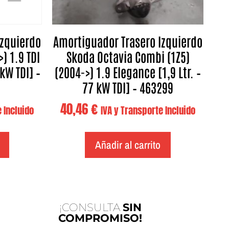
Izquierdo
Amortiguador Trasero Izquierdo
) 1.9 TDI
Skoda Octavia Combi (1Z5)
kW TDI] –
(2004->) 1.9 Elegance [1,9 Ltr. –
77 kW TDI] – 463299
40,46
€
 Incluido
IVA y Transporte Incluido
Añadir al carrito
¡CONSULTA
SIN
COMPROMISO!