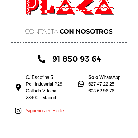
CONTACTA
CON NOSOTROS
91 850 93 64
C/ Escofina 5
Solo
WhatsApp:
Pol. Industrial P29
627 47 22 25
Collado Villalba
603 62 96 76
28400 - Madrid
Síguenos en Redes