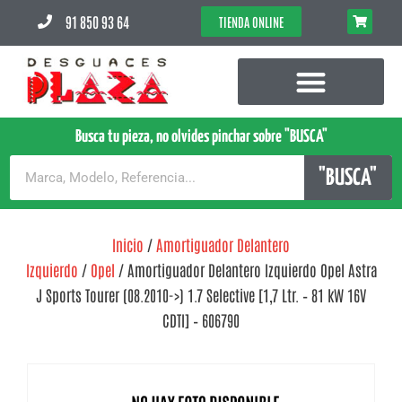
91 850 93 64
TIENDA ONLINE
Busca tu pieza, no olvides pinchar sobre "BUSCA"
"BUSCA"
Inicio
/
Amortiguador Delantero
Izquierdo
/
Opel
/ Amortiguador Delantero Izquierdo Opel Astra
J Sports Tourer (08.2010->) 1.7 Selective [1,7 Ltr. – 81 kW 16V
CDTI] – 606790