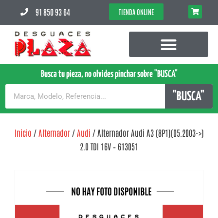
91 850 93 64
TIENDA ONLINE
Busca tu pieza, no olvides pinchar sobre "BUSCA"
"BUSCA"
Inicio
/
Alternador
/
Audi
/ Alternador Audi A3 (8P1)(05.2003->)
2.0 TDI 16V – 613051