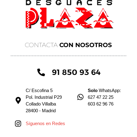
CONTACTA
CON NOSOTROS
91 850 93 64
C/ Escofina 5
Solo
WhatsApp:
Pol. Industrial P29
627 47 22 25
Collado Villalba
603 62 96 76
28400 - Madrid
Síguenos en Redes