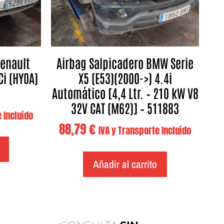
Renault
Airbag Salpicadero BMW Serie
Ci (HY0A)
X5 (E53)(2000->) 4.4i
Automático [4,4 Ltr. – 210 kW V8
32V CAT (M62)] – 511883
 Incluido
88,79
€
IVA y Transporte Incluido
Añadir al carrito