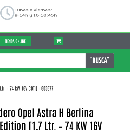
Lunes a viernes:
9-14h y 16-18:45h
TIENDA ONLINE
"BUSCA"
Ltr. – 74 kW 16V CDTI] – 605677
dero Opel Astra H Berlina
Edition [1,7 Ltr. – 74 KW 16V