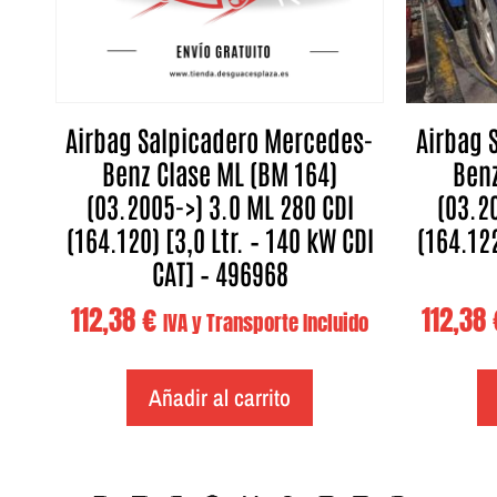
Airbag Salpicadero Mercedes-
Airbag 
Benz Clase ML (BM 164)
Benz
(03.2005->) 3.0 ML 280 CDI
(03.2
(164.120) [3,0 Ltr. – 140 kW CDI
(164.122
CAT] – 496968
112,38
€
112,38
IVA y Transporte Incluido
Añadir al carrito