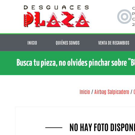
C
P
C
2
INICIO
QUIÉNES SOMOS
VENTA DE RECAMBIOS
Busca tu pieza, no olvides pinchar sobre "
Inicio
/
Airbag Salpicadero
/