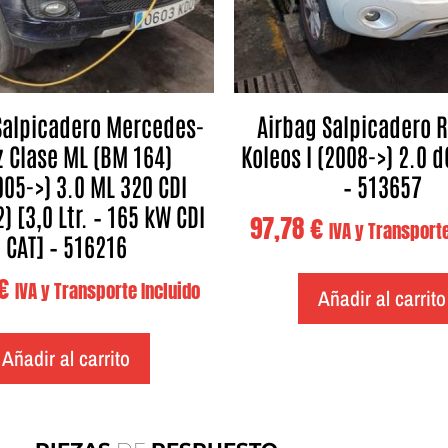
Salpicadero Mercedes-
Airbag Salpicadero 
 Clase ML (BM 164)
Koleos I (2008->) 2.0 d
005->) 3.0 ML 320 CDI
– 513657
) [3,0 Ltr. – 165 kW CDI
97,78
€
IVA y Transporte
CAT] – 516216
€
IVA y Transporte Incluido
Añadir al carrito
Añadir al carrito