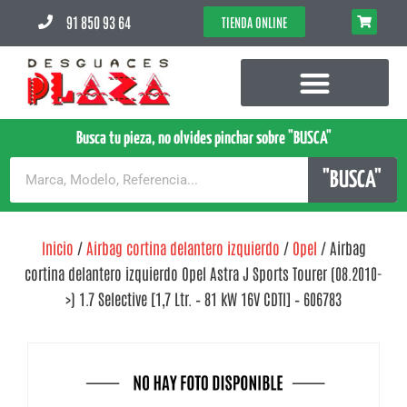
91 850 93 64
TIENDA ONLINE
Busca tu pieza, no olvides pinchar sobre "BUSCA"
"BUSCA"
Inicio
/
Airbag cortina delantero izquierdo
/
Opel
/ Airbag
cortina delantero izquierdo Opel Astra J Sports Tourer (08.2010-
>) 1.7 Selective [1,7 Ltr. – 81 kW 16V CDTI] – 606783