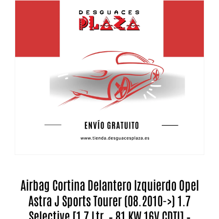
Airbag Cortina Delantero Izquierdo Opel
Astra J Sports Tourer (08.2010->) 1.7
Selective [1,7 Ltr. – 81 KW 16V CDTI] –