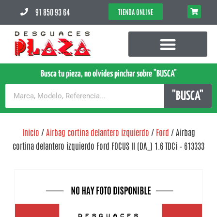
91 850 93 64
TIENDA ONLINE
Busca tu pieza, no olvides pinchar sobre "BUSCA"
"BUSCA"
Inicio
/
Airbag cortina delantero izquierdo
/
Ford
/ Airbag
cortina delantero izquierdo Ford FOCUS II (DA_) 1.6 TDCi – 613333