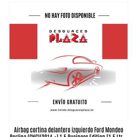
Airbag cortina delantero izquierdo Ford Mondeo
Berlina (CNG)(2014->) 1.5 Business Edition [1,5 Ltr. –