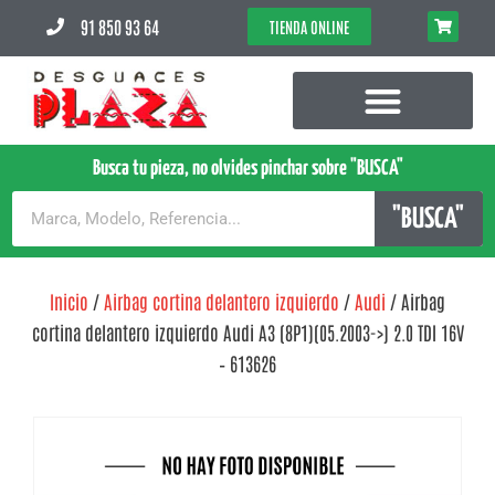
91 850 93 64
TIENDA ONLINE
Busca tu pieza, no olvides pinchar sobre "BUSCA"
"BUSCA"
Inicio
/
Airbag cortina delantero izquierdo
/
Audi
/ Airbag
cortina delantero izquierdo Audi A3 (8P1)(05.2003->) 2.0 TDI 16V
– 613626